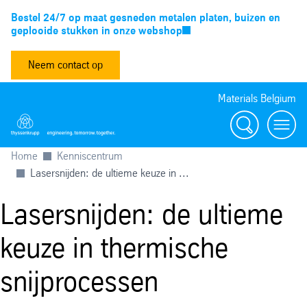
Bestel 24/7 op maat gesneden metalen platen, buizen en
geplooide stukken in onze webshop
Neem contact op
Materials Belgium
Zoeken
Menu
Home
Kenniscentrum
Lasersnijden: de ultieme keuze in ...
Lasersnijden: de ultieme
keuze in thermische
snijprocessen