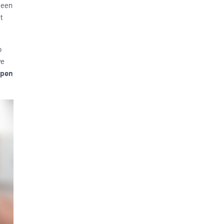
 een
t
p
we
lpen