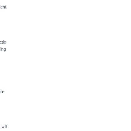
icht,
ctie
ing
in-
wilt