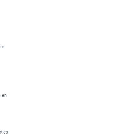
erd
e en
aties