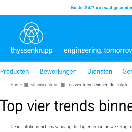
Bestel 24/7 op maat gesneden
Producten
Bewerkingen
Diensten
Se
Home
Kenniscentrum
Top vier trends binnen de installa..
Top vier trends binne
De installatiebranche is vandaag de dag enorm in ontwikkeling,