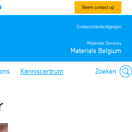
Neem contact op
Contact
Jobs
Vestigingen
Materials Services
Materials Belgium
ons
Kenniscentrum
Zoeken
r