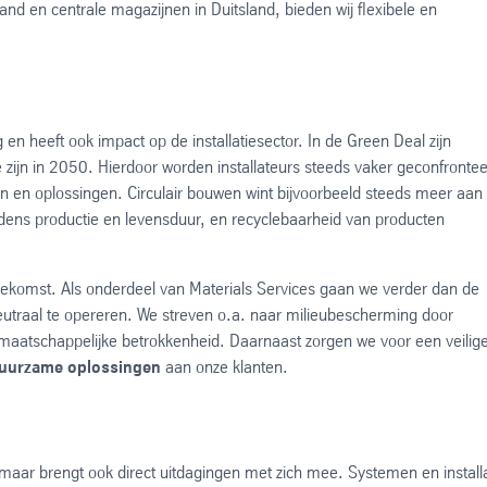
nd en centrale magazijnen in Duitsland, bieden wij flexibele en
n heeft ook impact op de installatiesector. In de Green Deal zijn
zijn in 2050. Hierdoor worden installateurs steeds vaker geconfronte
 en oplossingen. Circulair bouwen wint bijvoorbeeld steeds meer aan
ijdens productie en levensduur, en recyclebaarheid van producten
oekomst. Als onderdeel van Materials Services gaan we verder dan de
utraal te opereren. We streven o.a. naar milieubescherming door
maatschappelijke betrokkenheid. Daarnaast zorgen we voor een veilig
uurzame oplossingen
aan onze klanten.
, maar brengt ook direct uitdagingen met zich mee. Systemen en install