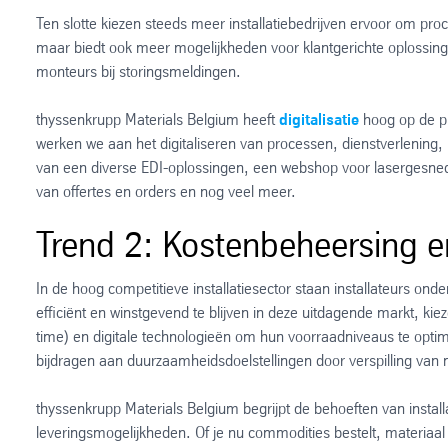
Ten slotte kiezen steeds meer installatiebedrijven ervoor om proce
maar biedt ook meer mogelijkheden voor klantgerichte oplossin
monteurs bij storingsmeldingen.
thyssenkrupp Materials Belgium heeft
digitalisatie
hoog op de pri
werken we aan het digitaliseren van processen, dienstverlening, p
van een diverse EDI-oplossingen, een webshop voor lasergesne
van offertes en orders en nog veel meer.
Trend 2: Kostenbeheersing e
In de hoog competitieve installatiesector staan installateurs o
efficiënt en winstgevend te blijven in deze uitdagende markt, kie
time) en digitale technologieën om hun voorraadniveaus te opti
bijdragen aan duurzaamheidsdoelstellingen door verspilling van 
thyssenkrupp Materials Belgium begrijpt de behoeften van install
leveringsmogelijkheden. Of je nu commodities bestelt, materiaal