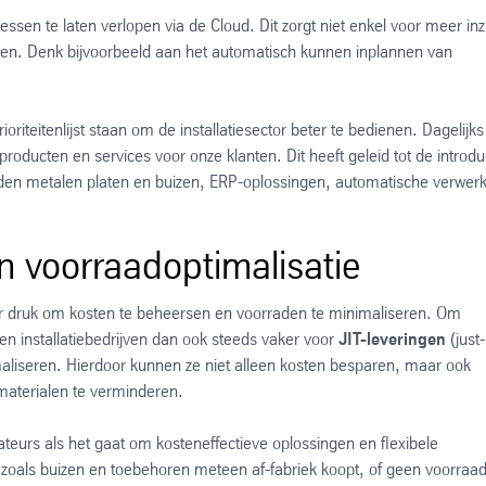
ssen te laten verlopen via de Cloud. Dit zorgt niet enkel voor meer inz
gen. Denk bijvoorbeeld aan het automatisch kunnen inplannen van
oriteitenlijst staan om de installatiesector beter te bedienen. Dagelijks
roducten en services voor onze klanten. Dit heeft geleid tot de introdu
den metalen platen en buizen, ERP-oplossingen, automatische verwerk
n voorraadoptimalisatie
nder druk om kosten te beheersen en voorraden te minimaliseren. Om
zen installatiebedrijven dan ook steeds vaker voor
JIT-leveringen
(just-
maliseren. Hierdoor kunnen ze niet alleen kosten besparen, maar ook
materialen te verminderen.
ateurs als het gaat om kosteneffectieve oplossingen en flexibele
 zoals buizen en toebehoren meteen af-fabriek koopt, of geen voorraad 