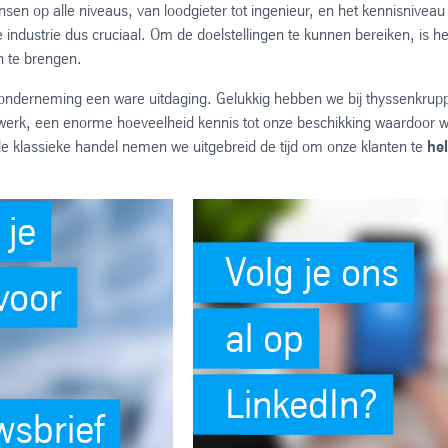
en op alle niveaus, van loodgieter tot ingenieur, en het kennisniveau
ie industrie dus cruciaal. Om de doelstellingen te kunnen bereiken, is he
n te brengen.
onderneming een ware uitdaging. Gelukkig hebben we bij thyssenkrup
werk, een enorme hoeveelheid kennis tot onze beschikking waardoor 
e klassieke handel nemen we uitgebreid de tijd om onze klanten te
he
 je
Volg je ons
voor
al op
LinkedIn?
wsbrief