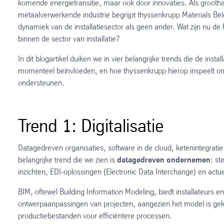
komende energietransitie, maar ook door innovaties. Als grooth
metaalverwerkende industrie begrijpt thyssenkrupp Materials Be
dynamiek van de installatiesector als geen ander. Wat zijn nu de 
binnen de sector van installatie?
In dit blogartikel duiken we in vier belangrijke trends die de insta
momenteel beïnvloeden, en hoe thyssenkrupp hierop inspeelt om 
ondersteunen.
Trend 1: Digitalisatie
Datagedreven organisaties, software in de cloud, ketenintegratie 
belangrijke trend die we zien is
datagedreven ondernemen
: st
inzichten, EDI-oplossingen (Electronic Data Interchange) en ac
BIM, oftewel Building Information Modeling, biedt installateurs
ontwerpaanpassingen van projecten, aangezien het model is gek
productiebestanden voor efficiëntere processen.