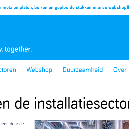
 metalen platen, buizen en geplooide stukken in onze webshop
ctoren
Webshop
Duurzaamheid
Over 
.
n de installatiesecto
 mede door de