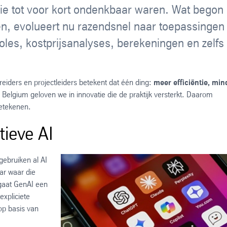
ie tot voor kort ondenkbaar waren. Wat begon
en, evolueert nu razendsnel naar toepassingen
les, kostprijsanalyses, berekeningen en zelfs
eiders en projectleiders betekent dat één ding:
meer efficiëntie, min
s Belgium geloven we in innovatie die de praktijk versterkt. Daarom
betekenen.
tieve AI
n gebruiken al AI
aar waar die
 gaat GenAI een
expliciete
op basis van