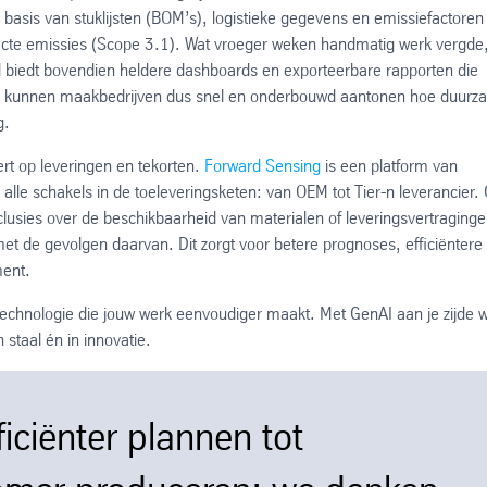
basis van stuklijsten (BOM’s), logistieke gegevens en emissiefactoren
irecte emissies (Scope 3.1). Wat vroeger weken handmatig werk vergde
l biedt bovendien heldere dashboards en exporteerbare rapporten die
j AI kunnen maakbedrijven dus snel en onderbouwd aantonen hoe duur
g.
ert op leveringen en tekorten.
Forward Sensing
is een platform van
lle schakels in de toeleveringsketen: van OEM tot Tier-n leverancier.
clusies over de beschikbaarheid van materialen of leveringsvertraginge
 met de gevolgen daarvan. Dit zorgt voor betere prognoses, efficiëntere
ment.
technologie die jouw werk eenvoudiger maakt. Met GenAI aan je zijde 
 staal én in innovatie.
ficiënter plannen tot