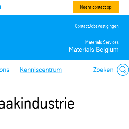
Neem contact op
Contact
Jobs
Vestigingen
Materials Services
Materials Belgium
ons
Kenniscentrum
Zoeken
aakindustrie