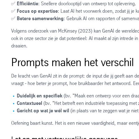
✅
Efficiëntie
: Snellere doorlooptijd van ontwerp tot oplevering.
✅
Focus op expertise
: Laat AI het voorwerk doen, zodat jij je
✅
Betere samenwerking
: Gebruik AI om rapporten of samenv
Volgens onderzoek van McKinsey (2023) kan GenAI de wereldecono
ook in onze sector zie je dat potentieel: AI maakt al zijn intrede
draaien.
Prompts maken het verschil
De kracht van GenAI zit in de prompt: de input die jij geeft aan
vraagt - hoe beter je prompt, hoe bruikbaarder het antwoord. E
Duidelijk en specifiek
(bv. "Maak een ontwerp voor een draa
Contextueel
(bv. "Het betreft een industriële toepassing met
Gericht op wat je wél wil
(in plaats van te zeggen wat je niet 
Oefening baart kunst. Het is een nieuwe vaardigheid, maar eentje