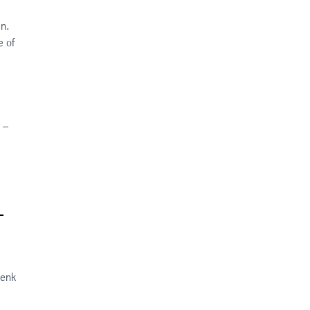
en.
e of
 –
–
Denk