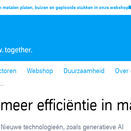
 metalen platen, buizen en geplooide stukken in onze webshop
ctoren
Webshop
Duurzaamheid
Over 
...
meer efficiëntie in m
 Nieuwe technologieën, zoals generatieve AI