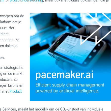
ien
, of
projectondersteuning
, maar ook met digitale oplossingen die je
ontworpen om de
latform dat je
uurt. Het
erkent
behoeften. Zo
en dalen je
ren.
en strategische
ng en de markt
oducten. Zo
agen bij ons en
en met
Product
s Services, maakt het mogelijk om de CO₂-uitstoot van individuele