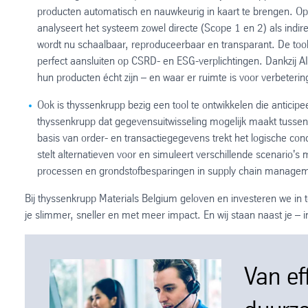
producten automatisch en nauwkeurig in kaart te brengen. Op 
analyseert het systeem zowel directe (Scope 1 en 2) als ind
wordt nu schaalbaar, reproduceerbaar en transparant. De too
perfect aansluiten op CSRD- en ESG-verplichtingen. Dankzi
hun producten écht zijn – en waar er ruimte is voor verbeterin
Ook is thyssenkrupp bezig een tool te ontwikkelen die anticipe
thyssenkrupp dat gegevensuitwisseling mogelijk maakt tussen a
basis van order- en transactiegegevens trekt het logische con
stelt alternatieven voor en simuleert verschillende scenario's
processen en grondstofbesparingen in supply chain manage
Bij thyssenkrupp Materials Belgium geloven en investeren we in 
je slimmer, sneller en met meer impact. En wij staan naast je – in
Van ef