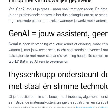
Let op met vertrouwelijke gegevens
Veel GenAI-tools zijn gratis – maar vaak met een reden. De data 
In een professionele context is het dus belangrijk om stil te staan
afgeschermde platformen, zeker wanneer je werkt met klanteninf
GenAI = jouw assistent, gee
GenAI is geen vervanging van jouw kennis of ervaring, maar ee
waarna jij met jouw technische inzicht nog steeds het verschil 
calculator die met meer scenario’s rekening houdt. De complexe
werk? Dat mag AI van je overnemen.
thyssenkrupp ondersteunt de
met staal én slimme technol
Of je nu actief bent in staalbouw, machinebouw, algemene const
aan stijgende materiaalkosten, grillige vraagpatronen en steeds