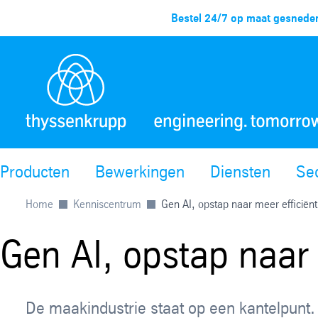
Bestel 24/7 op maat gesneden
Producten
Bewerkingen
Diensten
Se
Home
Kenniscentrum
Gen AI, opstap naar meer efficiënt
Gen AI, opstap naar 
De maakindustrie staat op een kantelpunt.