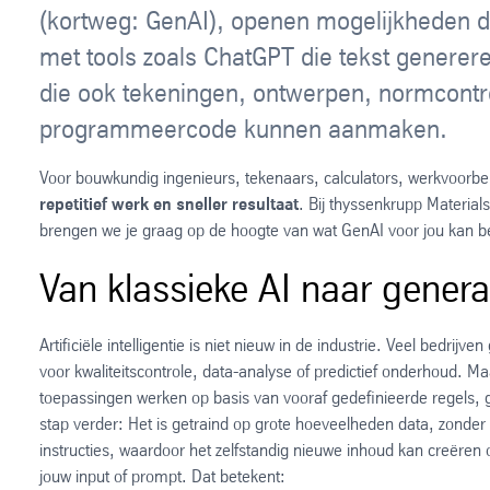
(kortweg: GenAI), openen mogelijkheden d
met tools zoals ChatGPT die tekst generer
die ook tekeningen, ontwerpen, normcontro
programmeercode kunnen aanmaken.
Voor bouwkundig ingenieurs, tekenaars, calculators, werkvoorber
repetitief werk en sneller resultaat
. Bij thyssenkrupp Material
brengen we je graag op de hoogte van wat GenAI voor jou kan 
Van klassieke AI naar genera
Artificiële intelligentie is niet nieuw in de industrie. Veel bedrijve
voor kwaliteitscontrole, data-analyse of predictief onderhoud. M
toepassingen werken op basis van vooraf gedefinieerde regels,
stap verder: Het is getraind op grote hoeveelheden data, zonder 
instructies, waardoor het zelfstandig nieuwe inhoud kan creëren 
jouw input of prompt. Dat betekent: