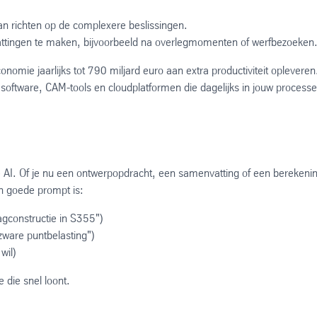
 kan richten op de complexere beslissingen.
attingen te maken, bijvoorbeeld na overlegmomenten of werfbezoeken
mie jaarlijks tot 790 miljard euro aan extra productiviteit opleveren
 in software, CAM-tools en cloudplatformen die dagelijks in jouw process
 de AI. Of je nu een ontwerpopdracht, een samenvatting of een berekeni
en goede prompt is:
gconstructie in S355")
 zware puntbelasting")
wil)
 die snel loont.