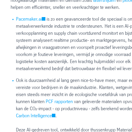
hoogwaardige materialen en diensten zoals
lasersnijden
en
ploo
helpen om efficiënter, sneller en veerkrachtiger te werken.
Pacemaker.ai
is zo een geavanceerde tool die speciaal is 
metaalverwerkende industrie te ondersteunen. Het is een AI-p
verkoopplanning en supply chain voortdurend monitort en bijst
systeem analyseert realtime productie- en marktgegevens, h
afwijkingen in vraagpatronen en voorspelt proactief leverings
voorkom je foutieve leveringen, vermijd je onnodige voorraad 
logistieke kosten aanzienlijk. Een krachtig hulpmiddel voor elk
metaalverwerkend bedrijf dat betrouwbaar én flexibel wil leve
Ook is duurzaamheid al lang geen nice-to-have meer, maar e
vereiste voor bedrijven in de maakindustrie. Klanten, wetgevi
eisen steeds meer inzicht in de ecologische voetafdruk van pr
kunnen klanten
PCF rapporten
van geleverde materialen opvr
kan de CO₂-impact - op productniveau - zelfs berekend word
Carbon Intelligence
.
Deze AI-gedreven tool, ontwikkeld door thyssenkrupp Material