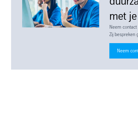
duurz
met j
Neem contact 
Zij bespreken 
Neem cont