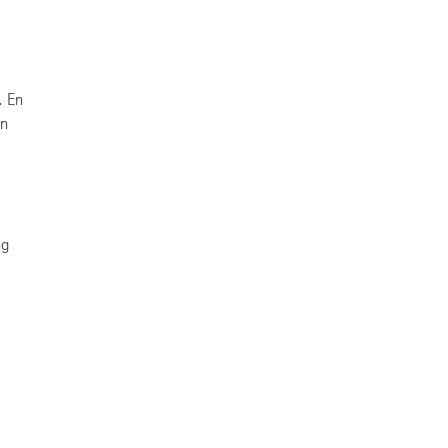
.
. En
en
ng