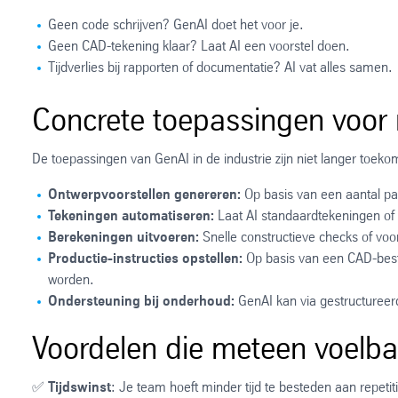
Geen code schrijven? GenAI doet het voor je.
Geen CAD-tekening klaar? Laat AI een voorstel doen.
Tijdverlies bij rapporten of documentatie? AI vat alles samen.
Concrete toepassingen voor
De toepassingen van GenAI in de industrie zijn niet langer toek
Ontwerpvoorstellen genereren:
Op basis van een aantal pa
Tekeningen automatiseren:
Laat AI standaardtekeningen of 
Berekeningen uitvoeren:
Snelle constructieve checks of voo
Productie-instructies opstellen:
Op basis van een CAD-best
worden.
Ondersteuning bij onderhoud:
GenAI kan via gestructureerd
Voordelen die meteen voelbaa
✅
Tijdswinst
: Je team hoeft minder tijd te besteden aan repeti