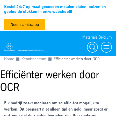
Bestel 24/7 op maat gesneden metalen platen, buizen en
geplooide stukken in onze webshop
Neem contact op
Materials Belgium
Zoeken
Menu
Home
Kenniscentrum
Efficiënter werken door OCR
Efficiënter werken door
OCR
Elk bedrijf zoekt manieren om zo efficiënt mogelijk te
werken. Dit bespaart niet alleen tijd en geld, maar zorgt er
ook voor dat de klanten tevreden zijn. thyssenkrupp