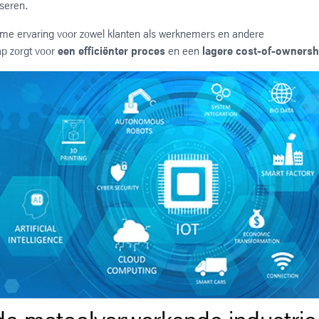
iseren.
ieme ervaring voor zowel klanten als werknemers en andere
ap zorgt voor
een efficiënter proces
en een
lagere cost-of-ownersh