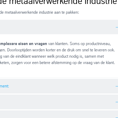
 de metaalverwerkende industrie
 de metaalverwerkende industrie aan te pakken:
mplexere eisen en vragen
van klanten. Soms op productniveau,
gen. Doorlooptijden worden korter en de druk om snel te leveren ook.
ng van de eindklant wanneer welk product nodig is, samen met
e keten, zorgen voor een betere afstemming op de vraag van de klant.
ement:
te bereiken, is het goed om aan de aanleverzijde constante kwaliteit
d het materiaal steeds bij vaste leveranciers te bestellen. Maar ook
worden. De bewerkingsmachines kunnen op basis van deze