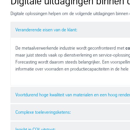
Digitale uitdagingen binnen
Digitale oplossingen helpen om de volgende uitdagingen binnen
Veranderende eisen van de klant:
De metaalverwerkende industrie wordt geconfronteerd met
co
maar juist steeds vaak op dienstverlening en service-oplossin
Forecasting wordt daarom steeds belangrijker. Een voorspelli
informatie over voorraden en productiecapaciteiten in de hel
Voortdurend hoge kwaliteit van materialen en een hoog rend
Complexe toeleveringsketens:
Om de hoogste kwaliteit in materialen en een hoog rendement 
van het materiaal aan te leveren. Dit doen wij door bijvoorbeel
juiste certificaten waardoor productiegegevens inzichtelijk 
Inzicht in CO² uitstoot: