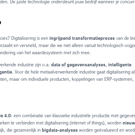
en. De juiste technologie ondersteunt jouw bedrijf wanneer je concurr
?
cies? Digitalisering is een
ingrijpend transformatieproces
van de lee
orzaakt en versneld, maar die we niet alleen vanuit technologisch oogp
erandering van het waardesysteem met zich mee.
erkende industrie zijn o.a.
data of gegevensanalyses
,
intelligente
gentie
. Voor de hele metaalverwerkende industrie gaat digitalisering al
maten, maar om individuele producten, koppelingen van ERP-systemen,
ie 4.0
: een combinatie van klassieke industriële productie met gegeve
rken te verbinden met digitalisering (internet of things), worden
nieu
jk, die gezamenlijk in
bigdata-analyses
worden geëvalueerd en wor