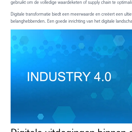
gebruikt om de volledige waardeketen of supply chain te optimal
Digitale transformatie biedt een meerwaarde en creëert een ult
belanghebbenden. Een goede inrichting van het digitale landsch