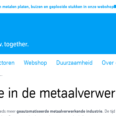
 metalen platen, buizen en geplooide stukken in onze webshop
ctoren
Webshop
Duurzaamheid
Over 
..
ie in de metaalverwe
steeds meer
geautomatiseerde metaalverwerkende industrie
. De tijd 