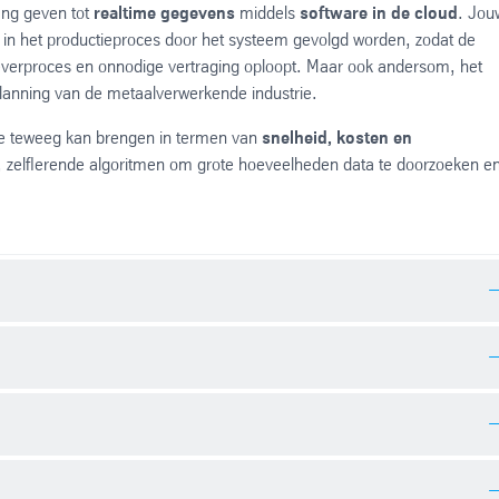
ang geven tot
realtime gegevens
middels
software in de cloud
. Jou
p in het productieproces door het systeem gevolgd worden, zodat de
nleverproces en onnodige vertraging oploopt. Maar ook andersom, het
planning van de metaalverwerkende industrie.
tie teweeg kan brengen in termen van
snelheid, kosten en
 zelflerende algoritmen om grote hoeveelheden data te doorzoeken e
t evalueren van product- en machinegegevens in verschillende
 van historische data een betere afstemming te vinden van de
 gegevens worden gegenereerd over de hele keten. Deze gegevens
s te analyseren, krijg je
een beter inzicht in toekomstige
n productiegegevens in de hele procesketen van metalen meten, wordt
en beter kan plannen. Daardoor wordt de hele keten of supply chain
n analyse van productieprocessen in realtime
. Al deze inzichten
ergrijzing zal ervoor zorgen dat rond 2040 een groot deel van de