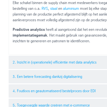
Elke schakel binnen de supply chain moet medewerkers toeg
bestelling van o.a.
RVS
,
staal
en
aluminium
moet bij elke sta
planning van de productie perfect afgestemd blijft op het aa
aanleverproces moet volledig afgestemd zijn op de productie
Predictive analytics
heeft al aangetoond dat het een revolu
implementatiegemak
. Het maakt gebruik van geavanceerde,
inzichten te genereren en patronen te identificeren.
2. Inzicht in (operationele) efficiëntie met data analytics
3. Een betere forecasting dankzij digitalisering
De belangrijkste doelstelling van digitale transformatie is he
processtadia.
Data Analytics
maken het mogelijk om op basis
machines op de eigenschappen van het materiaal.
4. Foutloos en geautomatiseerd bestelproces door EDI
Door digitalisatie kunnen er in elk deel van de supply chain
kunnen gebundeld en geanalyseerd worden. Door deze gegeven
Door de registratie van honderden sensoren die kwaliteits- e
bestellingen
, waardoor je
minder voorraad
hoeft te houden 
de basis gelegd voor
een efficiëntere indeling, controle e
5. Toegevoegde waarde creëren met e-commerce
De arbeidsmarkt gaat fors veranderen de komende jaren. De v