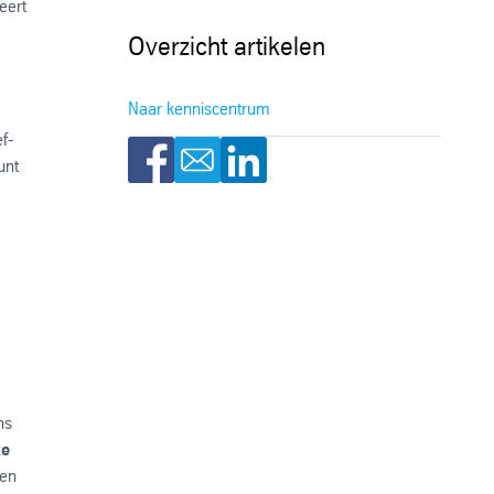
eert
Overzicht artikelen
Naar kenniscentrum
f-
unt
ns
we
den