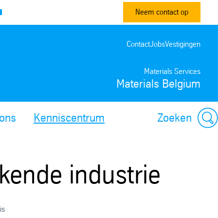
Neem contact op
Contact
Jobs
Vestigingen
Materials Services
Materials Belgium
ons
Kenniscentrum
Zoeken
rkende industrie
is