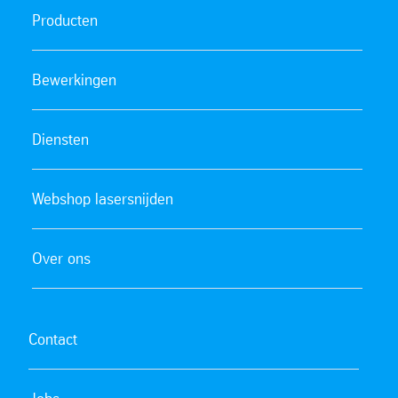
mechanische waarden.
Producten
Heb je nog vragen over materiaalcertificaten?
Bewerkingen
Neem dan contact op met de certificatendienst via
+32(0)9 340 67 61
of stuur een e-mail naar
debby.vandendaele@thyssenkrupp-materials.com
Diensten
Webshop lasersnijden
Over ons
Contact