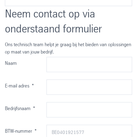
P235GH
Stralen
Neem contact op via
P250GH
Stralen en menien
P265GH (uitsluitend op aanvraag en voor projecten)
Trommelen
onderstaand formulier
Ons technisch team helpt je graag bij het bieden van oplossingen
op maat van jouw bedrijf.
Naam
E-mail adres
*
Bedrijfsnaam
*
BTW-nummer
*