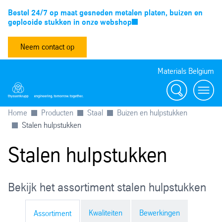
Bestel 24/7 op maat gesneden metalen platen, buizen en
geplooide stukken in onze webshop
Neem contact op
Materials Belgium
Zoeken
Menu
Home
Producten
Staal
Buizen en hulpstukken
Stalen hulpstukken
Stalen hulpstukken
Bekijk het assortiment stalen hulpstukken
Kwaliteiten
Bewerkingen
Assortiment