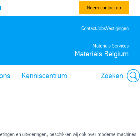
Neem contact op
Contact
Jobs
Vestigingen
Materials Services
Materials Belgium
ons
Kenniscentrum
Zoeken
metingen en uitvoeringen, beschikken wij ook over moderne machines