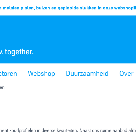
 metalen platen, buizen en geplooide stukken in onze webshop
ctoren
Webshop
Duurzaamheid
Over 
len
ment koudprofielen in diverse kwaliteiten. Naast ons ruime aanbod af