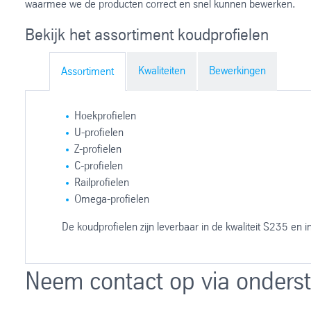
waarmee we de producten correct en snel kunnen bewerken.
Bekijk het assortiment koudprofielen
Kwaliteiten
Bewerkingen
Assortiment
Hoekprofielen
U-profielen
Z-profielen
C-profielen
Railprofielen
Omega-profielen
De koudprofielen zijn leverbaar in de kwaliteit S235 en 
S235JR
Stralen
Neem contact op via onderst
S355J2
Menien
Zagen