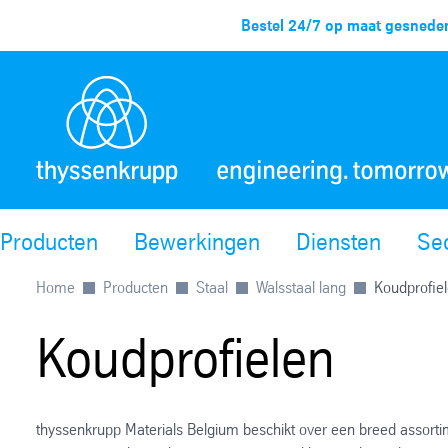
Bestel 24/7 op maat gesneden
Producten
Bewerkingen
Diensten
Se
Home
Producten
Staal
Walsstaal lang
Koudprofie
Koudprofielen
thyssenkrupp Materials Belgium beschikt over een breed assorti