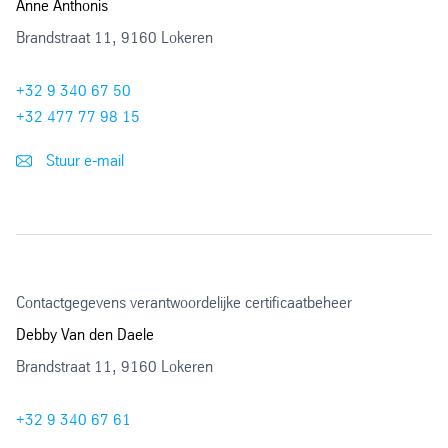
Anne Anthonis
Brandstraat 11, 9160 Lokeren
ISO 9001 staat voor kwaliteitsmanagement waarbij
bedrijfsprocessen continu geoptimaliseerd worden om
+32 9 340 67 50
de dienstverlening te verbeteren. Zo garanderen wij
+32 477 77 98 15
naar onze klanten en andere belanghebbenden
kwaliteit en continuïteit te leveren vanuit de gehele
Stuur e-mail
organisatie.
Download certificaat
pdf
| 110.00 kb
Contactgegevens verantwoordelijke certificaatbeheer
Debby Van den Daele
Brandstraat 11, 9160 Lokeren
+32 9 340 67 61