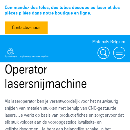
Commandez des tôles, des tubes découpe au laser et des
pièces pliées dans notre boutique en ligne.
Contactez-nous
Materials Belgium
Recherche
Menu
Operator
lasersnijmachine
Als laseroperator ben je verantwoordelijk voor het nauwkeurig
snijden van metalen stukken met behulp van CNC-gestuurde
lasers. Je werkt op basis van productiefiches en zorgt ervoor dat
elk stuk voldoet aan de vooropgestelde kwaliteits- en
veiligheidsnormen. Je bent een belangrijke schakel in het