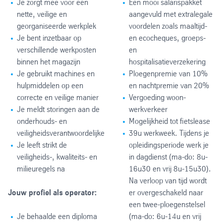
Je zorgt mee voor een
Een mooi salarispakket
nette, veilige en
aangevuld met extralegale
georganiseerde werkplek
voordelen zoals maaltijd-
Je bent inzetbaar op
en ecocheques, groeps-
verschillende werkposten
en
binnen het magazijn
hospitalisatieverzekering
Je gebruikt machines en
Ploegenpremie van 10%
hulpmiddelen op een
en nachtpremie van 20%
correcte en veilige manier
Vergoeding woon-
Je meldt storingen aan de
werkverkeer
onderhouds- en
Mogelijkheid tot fietslease
veiligheidsverantwoordelijke
39u werkweek. Tijdens je
Je leeft strikt de
opleidingsperiode werk je
veiligheids-, kwaliteits- en
in dagdienst (ma-do: 8u-
milieuregels na
16u30 en vrij 8u-15u30).
Na verloop van tijd wordt
Jouw profiel als operator:
er overgeschakeld naar
een twee-ploegenstelsel
Je behaalde een diploma
(ma-do: 6u-14u en vrij